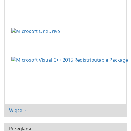
Więcej ›
Przeglądaj