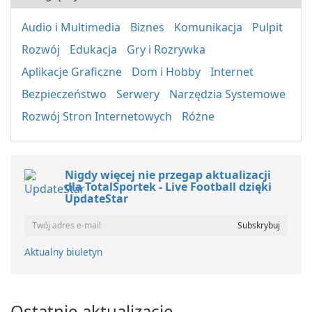
Audio i Multimedia
Biznes
Komunikacja
Pulpit
Rozwój
Edukacja
Gry i Rozrywka
Aplikacje Graficzne
Dom i Hobby
Internet
Bezpieczeństwo
Serwery
Narzędzia Systemowe
Rozwój Stron Internetowych
Różne
Nigdy więcej nie przegap aktualizacji
dla TotalSportek - Live Football dzięki
UpdateStar
Aktualny biuletyn
Ostatnie aktualizacje