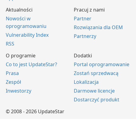
Aktualności
Pracuj z nami
Nowości w
Partner
oprogramowaniu
Rozwiązania dla OEM
Vulnerability Index
Partnerzy
RSS
O programie
Dodatki
Co to jest UpdateStar?
Portal oprogramowanie
Prasa
Zostań sprzedwacą
Zespół
Lokalizacja
Inwestorzy
Darmowe licencje
Dostarczyć produkt
© 2008 - 2026 UpdateStar