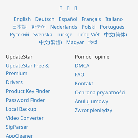
English
Deutsch
Español
Français
Italiano
日本語
한국어
Nederlands
Polski
Português
Русский
Svenska
Türkçe
Tiếng Việt
中文(简体)
中文(繁體)
Magyar
हिन्दी
UpdateStar
Pomoc i opinie
UpdateStar Free &
DMCA
Premium
FAQ
Drivers
Kontakt
Product Key Finder
Ochrona prywatności
Password Finder
Anuluj umowy
Local Backup
Zwrot pieniędzy
Video Converter
SigParser
AppCleaner