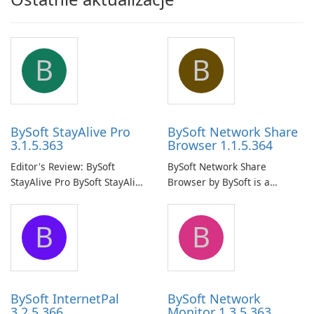
B
B
BySoft StayAlive Pro
BySoft Network Share
3.1.5.363
Browser 1.1.5.364
Editor's Review: BySoft
BySoft Network Share
StayAlive Pro BySoft StayAlive
Browser by BySoft is a
Pro is a reliable software
comprehensive software
application designed to
application that allows users
B
B
ensure the continuous and
to easily browse and manage
uninterrupted operation of
shared folders on their
your computer system.
network.
BySoft InternetPal
BySoft Network
3.2.5.366
Monitor 1.3.5.363