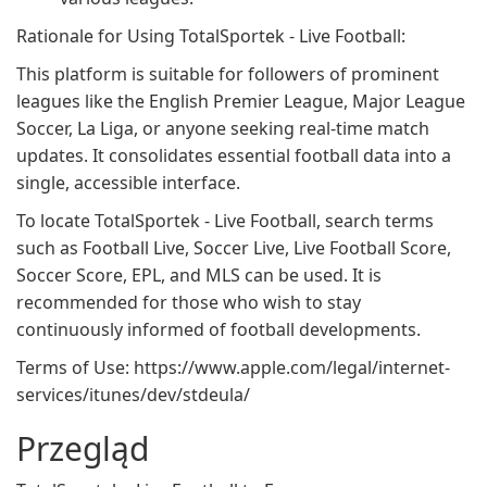
Rationale for Using TotalSportek - Live Football:
This platform is suitable for followers of prominent
leagues like the English Premier League, Major League
Soccer, La Liga, or anyone seeking real-time match
updates. It consolidates essential football data into a
single, accessible interface.
To locate TotalSportek - Live Football, search terms
such as Football Live, Soccer Live, Live Football Score,
Soccer Score, EPL, and MLS can be used. It is
recommended for those who wish to stay
continuously informed of football developments.
Terms of Use: https://www.apple.com/legal/internet-
services/itunes/dev/stdeula/
Przegląd