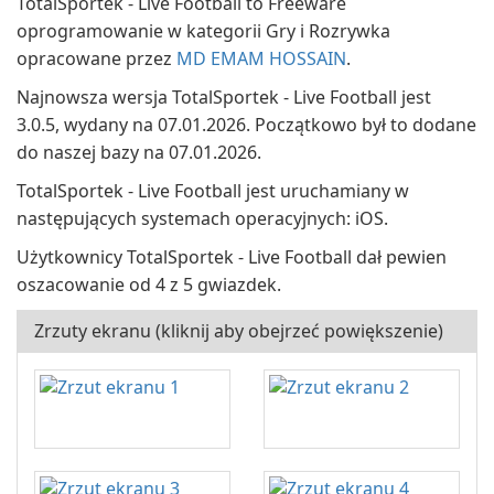
TotalSportek - Live Football to Freeware
oprogramowanie w kategorii Gry i Rozrywka
opracowane przez
MD EMAM HOSSAIN
.
Najnowsza wersja TotalSportek - Live Football jest
3.0.5, wydany na 07.01.2026. Początkowo był to dodane
do naszej bazy na 07.01.2026.
TotalSportek - Live Football jest uruchamiany w
następujących systemach operacyjnych: iOS.
Użytkownicy TotalSportek - Live Football dał pewien
oszacowanie od 4 z 5 gwiazdek.
Zrzuty ekranu (kliknij aby obejrzeć powiększenie)