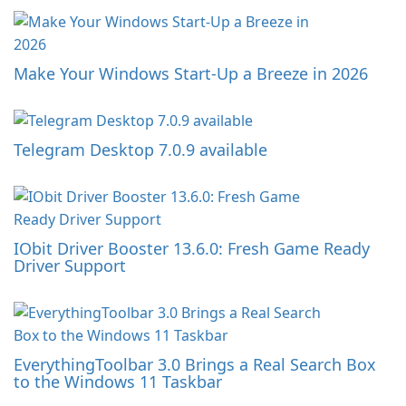
Make Your Windows Start-Up a Breeze in 2026
Telegram Desktop 7.0.9 available
IObit Driver Booster 13.6.0: Fresh Game Ready
Driver Support
EverythingToolbar 3.0 Brings a Real Search Box
to the Windows 11 Taskbar