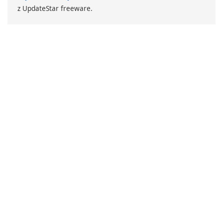
z UpdateStar freeware.