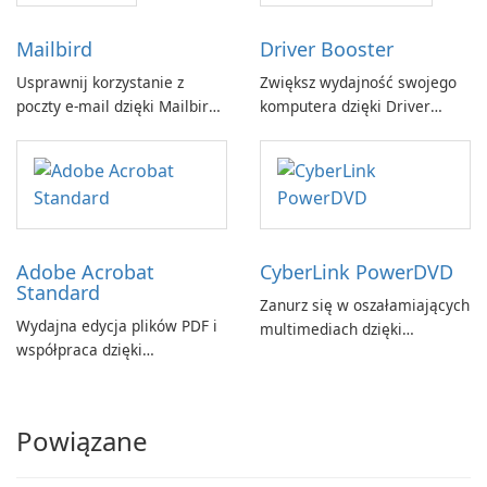
Mailbird
Driver Booster
Usprawnij korzystanie z
Zwiększ wydajność swojego
poczty e-mail dzięki Mailbird
komputera dzięki Driver
by Maryssael.
Booster firmy IObit
Adobe Acrobat
CyberLink PowerDVD
Standard
Zanurz się w oszałamiających
Wydajna edycja plików PDF i
multimediach dzięki
współpraca dzięki
CyberLink PowerDVD
programowi Adobe Acrobat
Standard.
Powiązane